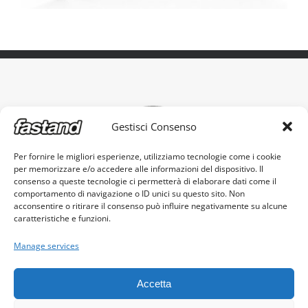
Gestisci Consenso
Per fornire le migliori esperienze, utilizziamo tecnologie come i cookie
per memorizzare e/o accedere alle informazioni del dispositivo. Il
The original portable stand, made in Italy
consenso a queste tecnologie ci permetterà di elaborare dati come il
comportamento di navigazione o ID unici su questo sito. Non
acconsentire o ritirare il consenso può influire negativamente su alcune
caratteristiche e funzioni.
Manage services
Fastand s.r.l. - c.f. e p.iva 03605960982
Accetta
© Copyright 2017 -
2026 |
Cookie Policy
|
Privacy Policy